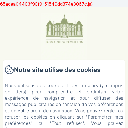
65acea04403f90f9-51549dd374e3067c.js)
Notre site utilise des cookies
Nous utilisons des cookies et des traceurs (y compris
Domaine Du Réveillon
de tiers) pour comprendre et optimiser votre
2 Route de Clamecy
expérience de navigation et pour diffuser des
58410 - Entrains-sur-Nohain
messages publicitaires en fonction de vos préférences
06 23 51 87 66
et de votre profil de navigation. Vous pouvez régler ou
Contactez nous
refuser les cookies en cliquant sur "Paramétrer mes
Contactez nous
préférences" ou "Tout refuser". Vous pouvez