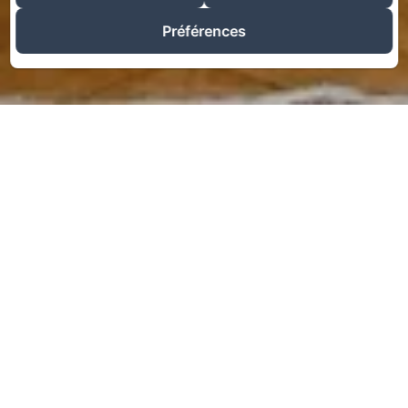
Préférences
Bienvenue au Réveillon
Depuis 2020, le Domaine du Réveillon vous ouvre les portes de
son château, joyau discret niché au cœur de la campagne
bourguignonne.
À seulement 2h30 de Paris, nous vous accueillons dans un lieu
où l’histoire se mêle à un cadre préservé, pour vous offrir une
véritable parenthèse hors du temps, dans une atmosphère
chaleureuse et sincère où vous vous sentirez chez vous .