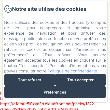
Notre site utilise des cookies
Nous utilisons des cookies et des traceurs (y compris
Domaine Du Réveillon
de tiers) pour comprendre et optimiser votre
2 Route de Clamecy
expérience de navigation et pour diffuser des
58410 - Entrains-sur-Nohain
messages publicitaires en fonction de vos préférences
06 23 51 87 66
et de votre profil de navigation. Vous pouvez régler ou
Contactez nous
refuser les cookies en cliquant sur "Paramétrer mes
Contactez nous
préférences" ou "Tout refuser". Vous pouvez
Mentions légales
également accepter tous les cookies en cliquant sur le
bouton "Tout accepter". Pour plus d'informations, vous
Mentions légales
pouvez consulter notre
Politique de confidentialité
.
Tout refuser
Tout accepter
Créé par Amenitiz
Préférences
Failed to load BookingEngine/index: Loading chunk 1322
failed. (missing:
https://d1cmur5l0xva3h.cloudfront.net/packs/1322-
c6e932f9d3d27b65-1bf7c4dc6a241241.js)