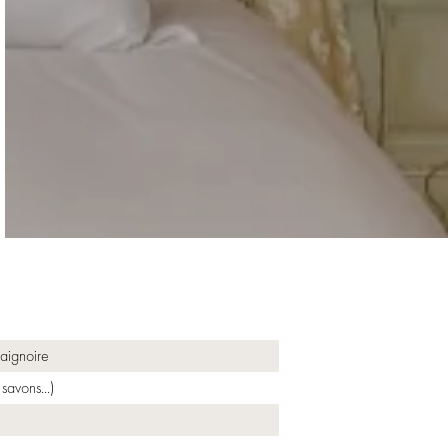
aignoire
savons...)