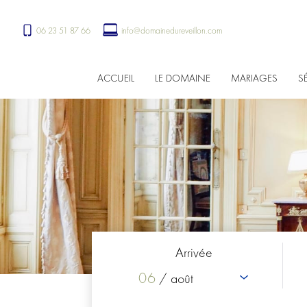
06 23 51 87 66
info@domainedureveillon.com
ACCUEIL
LE DOMAINE
MARIAGES
S
Arrivée
06
/ août