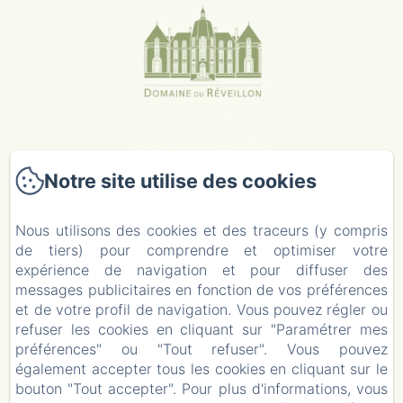
Notre site utilise des cookies
Nous utilisons des cookies et des traceurs (y compris
Domaine Du Réveillon
de tiers) pour comprendre et optimiser votre
2 Route de Clamecy
expérience de navigation et pour diffuser des
58410 - Entrains-sur-Nohain
messages publicitaires en fonction de vos préférences
06 23 51 87 66
et de votre profil de navigation. Vous pouvez régler ou
Contactez nous
refuser les cookies en cliquant sur "Paramétrer mes
Contactez nous
préférences" ou "Tout refuser". Vous pouvez
Mentions légales
également accepter tous les cookies en cliquant sur le
bouton "Tout accepter". Pour plus d'informations, vous
Mentions légales