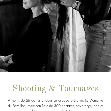
Shooting & Tournages
A moins de 2h de Paris, dans un espace préservé, Le Domaine
du Réveillon, avec son Parc de 300 hectares, ses étangs, bois et